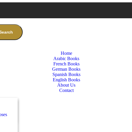
Search
Home
Arabic Books
French Books
German Books
Spanish Books
English Books
About Us
Contact
nces
س
e Greg!
oses
e
س
كلاس
nces