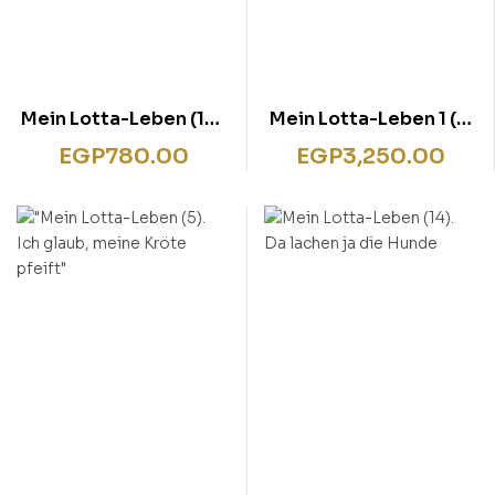
Mein Lotta-Leben (12).
Mein Lotta-Leben 1 (1-
Eine Natter macht die
5)
EGP
780.00
EGP
3,250.00
Flatter