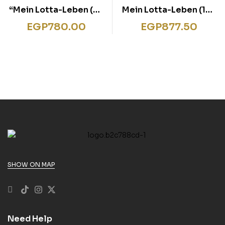
“Mein Lotta-Leben (5).
Mein Lotta-Leben (14).
Ich glaub, meine Kröte
Da lachen ja die Hunde
EGP
780.00
EGP
877.50
pfeift”
SHOW ON MAP
Need Help