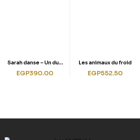
Sarah danse – Un duo
Les animaux du froid
inoubliable
EGP
390.00
EGP
552.50