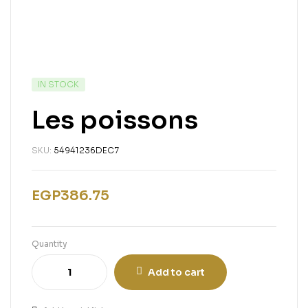
IN STOCK
Les poissons
SKU:
54941236DEC7
EGP
386.75
Quantity
Add to cart