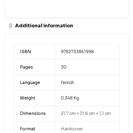
Additional information
ISBN
9782733861998
Pages
30
Language
fernch
Weight
0.348 Kg
Dimensions
21,7 cm × 21,8 cm × 1,1 cm
Format
Hardcover