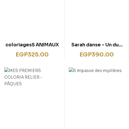
coloriagesS ANIMAUX
Sarah danse – Un duo
inoubliable
EGP
325.00
EGP
390.00