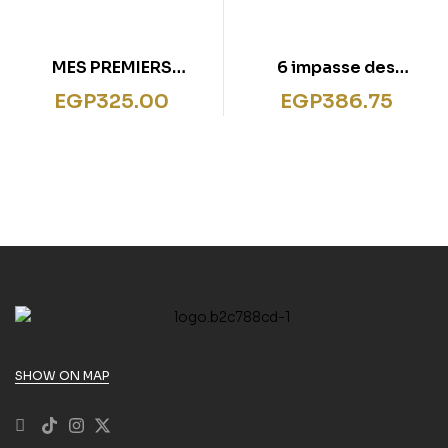
MES PREMIERS
6 impasse des
COLORIA RELIER –
mystères
EGP
325.00
EGP
386.75
PÂQUES
SHOW ON MAP