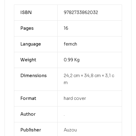
ISBN
9782733862032
Pages
16
Language
fernch
Weight
0.99 Kg
Dimensions
24,2 cm × 34,8 cm × 3,1 c
m
Format
hard cover
Author
.
Publisher
Auzou