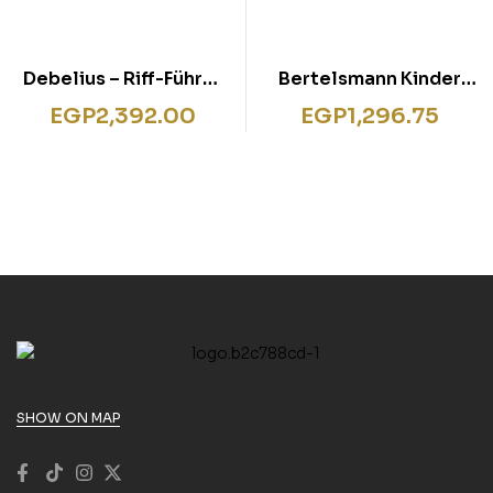
Debelius – Riff-Führer
Bertelsmann Kinder
Rotes Meer
Länderlexikon
EGP
2,392.00
EGP
1,296.75
SHOW ON MAP