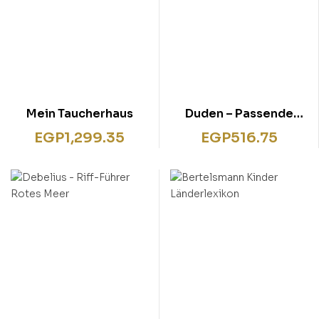
Mein Taucherhaus
Duden – Passende
Reden für jede
EGP
1,299.35
EGP
516.75
Gelegenheit