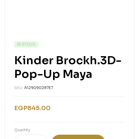
IN STOCK
Kinder Brockh.3D-
Pop-Up Maya
SKU:
A129090287E7
EGP
845.00
Quantity