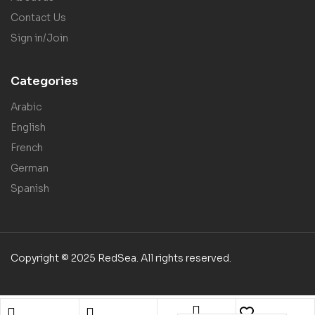
Contact Us
Sign in/Join
Categories
Arabic
English
French
German
Spanish
Copyright © 2025 RedSea. All rights reserved.