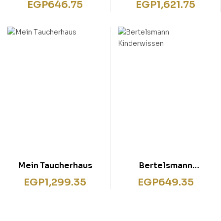
EGP
646.75
EGP
1,621.75
Streit und
Gummibärchen”
Mein Taucherhaus
Bertelsmann
Kinderwissen
EGP
1,299.35
EGP
649.35