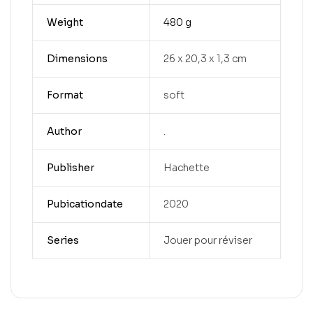
Weight
480 g
Dimensions
26 x 20,3 x 1,3 cm
Format
soft
Author
.
Publisher
Hachette
Pubicationdate
2020
Series
Jouer pour réviser