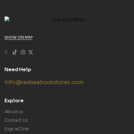
SHOW ON MAP
Need Help
info@redseabookstores.com
Explore
About us
Contact Us
Sign in/Join