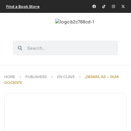
Find a Book Store
لة أدب شرق غرب
ة الأدراة الحديثة
réel et les connaissances
HOME
PUBLISHERS
EN CLAVE
¡GENIA!L A2 – GUÍA
érales
DOCENTE
كيات الموسيقى للأطفال
etristik
bies & Games
ة الأستشراق الألماني
der und Jugendliche
 Specific Purposes
rréel et les connaissances
érales
rning German
rning Spanish
ionaries
tème d enseignement et d
hilfe – Materialien