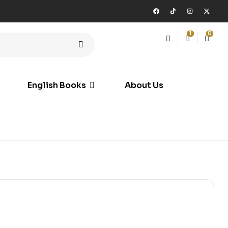
1
0
English Books
About Us