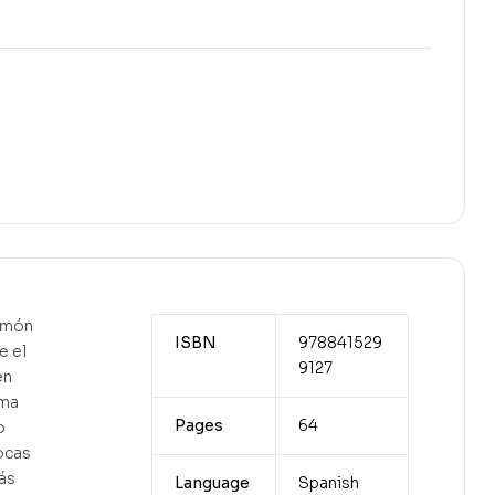
ulmón
ISBN
978841529
e el
9127
en
ama
Pages
64
o
ocas
ás
Language
Spanish