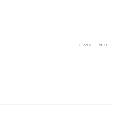
PREV
NEXT
EGP
1,430.00
EGP
1,105.00