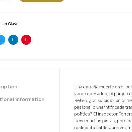
y:
en Clave
ook
Twitter
Linkedin
Pinterest
ription
Una extraña muerte en el p
verde de Madrid, el parque d
tional information
Retiro. ¿Un suicidio, un crim
pasional o una intrincada tr
política? El inspector Ferrer
tiene muchas pistas, pero p
realmente fiables; una vez m