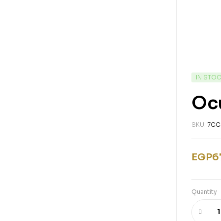
IN STO
Ocu
SKU:
7CC
EGP
6
Quantity