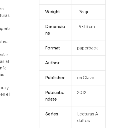
ón
Weight
175 gr
turas
Dimensio
19×13 cm
mpeña
ns
stiva
Format
paperback
cular
as al
Author
.
n la
ás
Publisher
en Clave
a
ora y
Pubicatio
2012
 en el
ndate
Series
Lecturas A
dultos