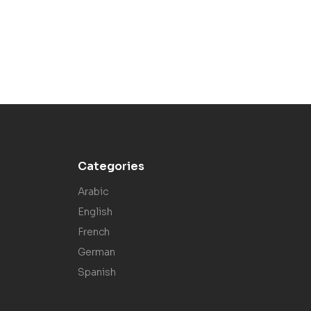
Categories
Arabic
English
French
German
Spanish