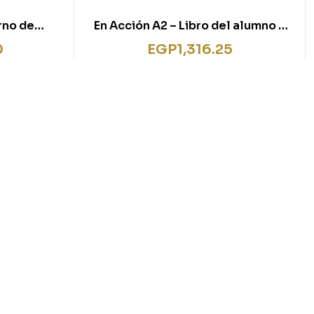
rno de
En Acción A2 – Libro del alumno +
o (B1)
CD + mp3
0
EGP
1,316.25