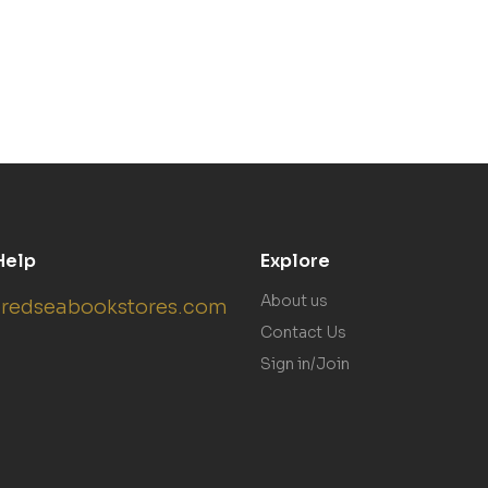
Help
Explore
About us
redseabookstores.com
Contact Us
Sign in/Join