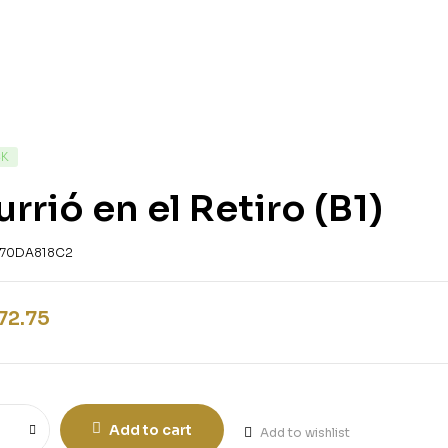
CK
rrió en el Retiro (B1)
70DA818C2
72.75
Add to cart
Add to wishlist