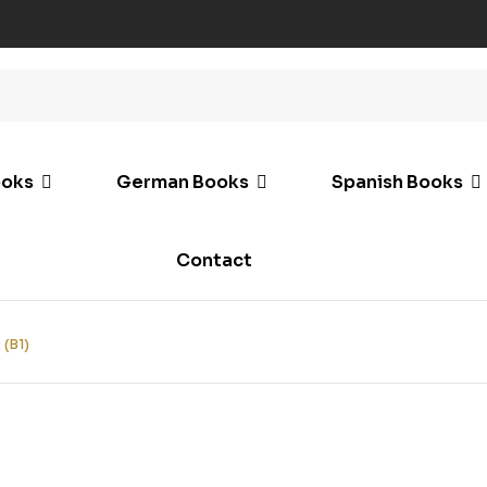
ooks
German Books
Spanish Books
Contact
(B1)