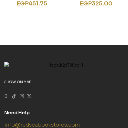
Meine schönsten
Heisser Spur
EGP
451.75
EGP
325.00
Mama-Ge
SHOW ON MAP
Need Help
info@redseabookstores.com