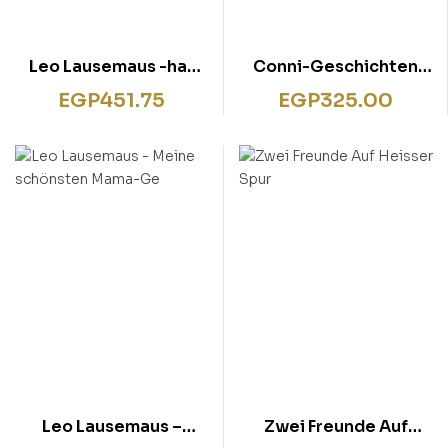
Leo Lausemaus -hat
Conni-Geschichten
schlechte Laune
zum Lesenlernen
EGP
451.75
EGP
325.00
Leo Lausemaus –
Zwei Freunde Auf