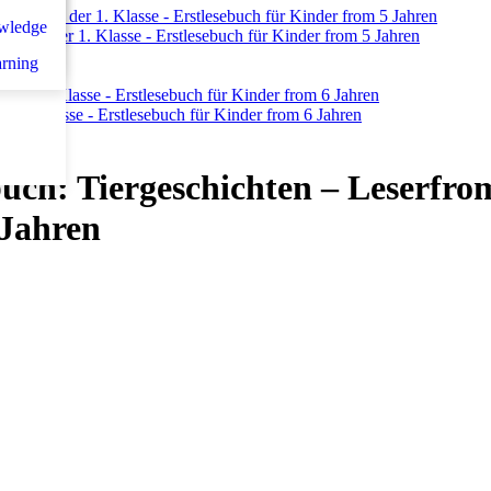
n
سلس
wledge
 from der 1. Klasse - Erstlesebuch für Kinder from 5 Jahren
et d
arning
om 1. Klasse - Erstlesebuch für Kinder from 6 Jahren
uch: Tiergeschichten – Leserfrom
 Jahren