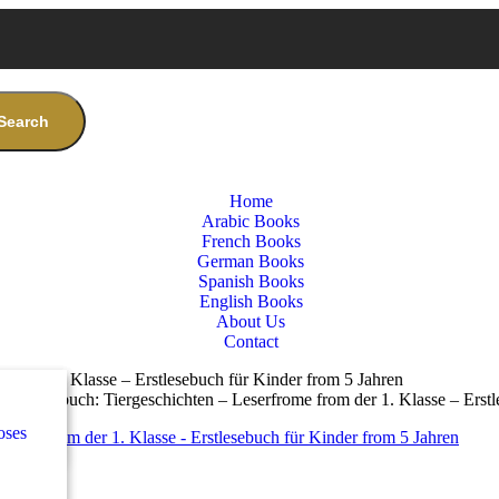
Search
Home
Arabic Books
French Books
German Books
Spanish Books
English Books
About Us
Contact
om der 1. Klasse – Erstlesebuch für Kinder from 5 Jahren
nces
س
eselernbuch: Tiergeschichten – Leserfrome from der 1. Klasse – Erstl
oses
e
س
كلاس
nces