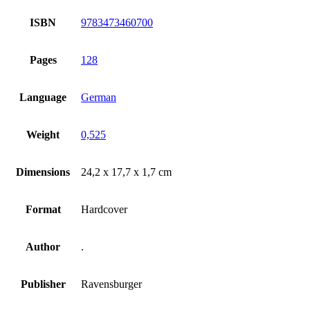
ISBN
9783473460700
Pages
128
Language
German
Weight
0,525
Dimensions
24,2 x 17,7 x 1,7 cm
Format
Hardcover
Author
.
Publisher
Ravensburger