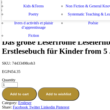
Lektüren
Nachhilfe – Materialie
spécifiques
générales
لة الأستشراق الألماني
دراسات يهودية و إسرائيلية
Kids &Teens
Non Fiction & General Kno
Das große Leserfrome Leselernbuch: Quatschgeschichten - Leserfrome
Sachbücher
Schulbücher
les buts de l académie française et le
Système d enseignement 
EGP
454.35
Poetry
Systematic Teaching & Le
développement de l enseignant
apprentissage
Next
livres d activités et plaisir
Poésie
fromenteuergeschichten – Silbe für Silbe lesen lernen - Leserfrome fr
d’apprentissage
EGP
454.35
Fiction
Das große Leserfrome Leselernb
Erstlesebuch für Kinder from 5
SKU:
74433498ceb3
EGP
454.35
Quantity
Add to cart
Add to wishlist
Category:
Erstleser
Share:
Facebook
Twitter
Linkedin
Pinterest