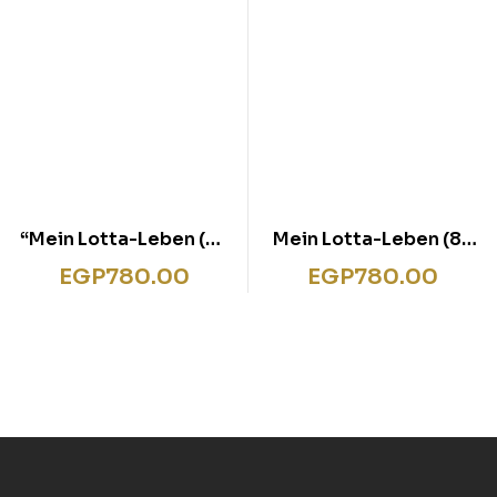
“Mein Lotta-Leben (5).
Mein Lotta-Leben (8).
Ich glaub, meine Kröte
Kein Drama ohne Lama
EGP
780.00
EGP
780.00
pfeift”