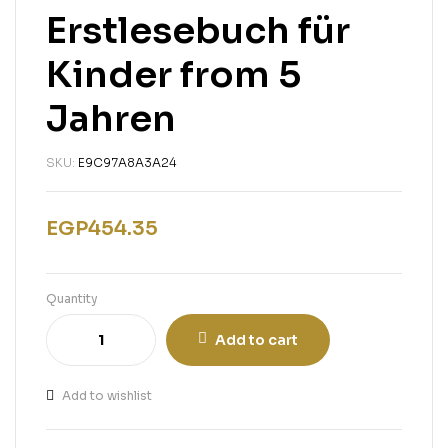
Erstlesebuch für
Kinder from 5
Jahren
SKU:
E9C97A8A3A24
EGP
454.35
Quantity
Add to cart
Add to wishlist