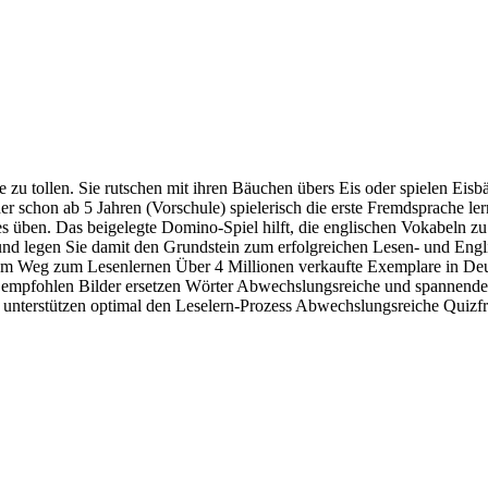
e zu tollen. Sie rutschen mit ihren Bäuchen übers Eis oder spielen Eisb
r schon ab 5 Jahren (Vorschule) spielerisch die erste Fremdsprache le
 üben. Das beigelegte Domino-Spiel hilft, die englischen Vokabeln zu 
d legen Sie damit den Grundstein zum erfolgreichen Lesen- und Engli
 dem Weg zum Lesenlernen Über 4 Millionen verkaufte Exemplare in Deu
empfohlen Bilder ersetzen Wörter Abwechslungsreiche und spannende G
ift unterstützen optimal den Leselern-Prozess Abwechslungsreiche Quizf