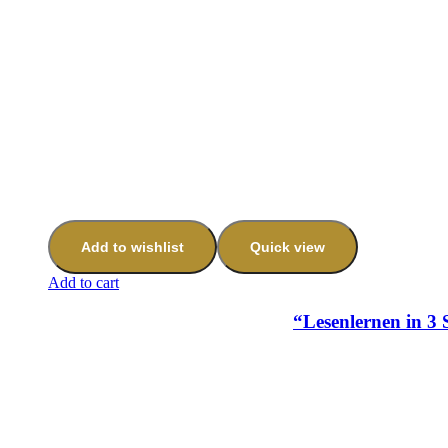
Add to wishlist
Quick view
Add to cart
“Lesenlernen in 3