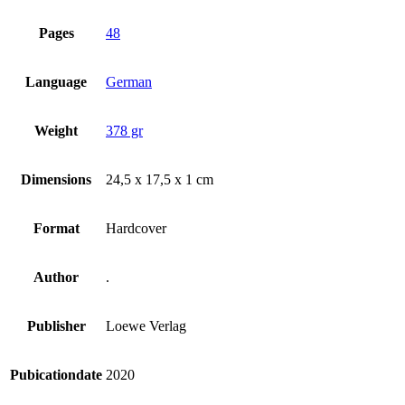
Pages
48
Language
German
Weight
378 gr
Dimensions
24,5 x 17,5 x 1 cm
Format
Hardcover
Author
.
Publisher
Loewe Verlag
Pubicationdate
2020