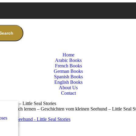
Search
Home
Arabic Books
French Books
German Books
Spanish Books
English Books
About Us
Contact
Seehund – Little Seal Stories
nces
س
rn Englisch lernen – Geschichten vom kleinen Seehund – Little Seal St
oses
e
س
كلاس
nces