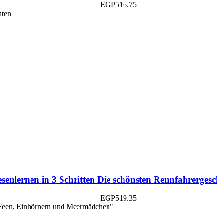
EGP
516.75
senlernen in 3 Schritten Die schönsten Rennfahrergesc
EGP
519.35