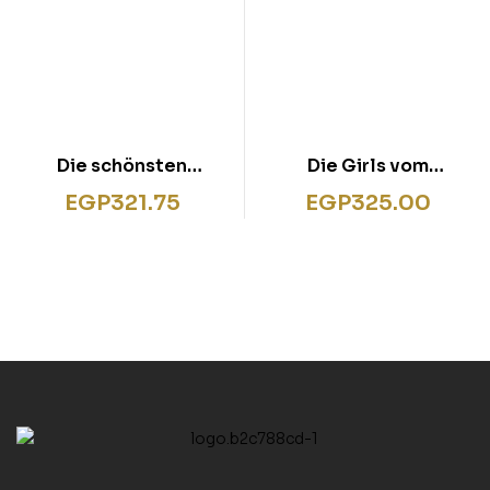
Die schönsten
Die Girls vom
Silbengeschichten für
Gruselinternat –
EGP
321.75
EGP
325.00
Erstleser Jungs
Leserfrome 3. Klasse –
Erstlesebuch für
Kinder from 8 Jahren