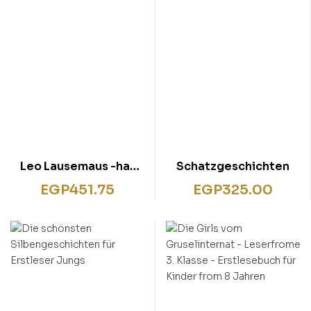
Leo Lausemaus -hat
Schatzgeschichten
schlechte Laune
EGP
451.75
EGP
325.00