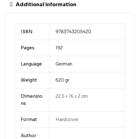
Additional information
ISBN
9783743205420
Pages
192
Language
German
Weight
620 gr
Dimensio
22,5 x 16 x 2 cm
ns
Format
Hardcover
Author
.