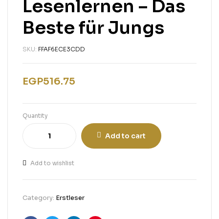
Lesenlernen – Das
Beste für Jungs
SKU:
FFAF6ECE3CDD
EGP
516.75
Quantity
Add to cart
Add to wishlist
Category:
Erstleser