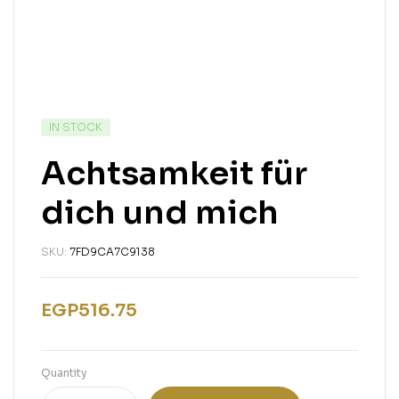
IN STOCK
Achtsamkeit für
dich und mich
SKU:
7FD9CA7C9138
EGP
516.75
Quantity