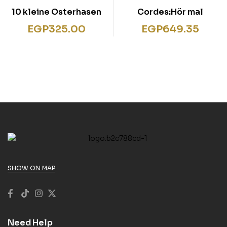
10 kleine Osterhasen
Cordes:Hör mal
EGP
325.00
EGP
649.35
SHOW ON MAP
Need Help