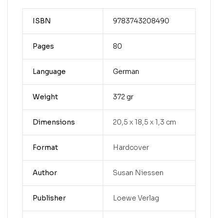
ISBN
9783743208490
Pages
80
Language
German
Weight
372 gr
Dimensions
20,5 x 18,5 x 1,3 cm
Format
Hardcover
Author
Susan Niessen
Publisher
Loewe Verlag