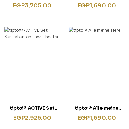
interaktiver Junior
wir Einkaufen”
EGP
3,705.00
EGP
1,690.00
Globus
tiptoi® ACTIVE Set
tiptoi® Alle meine
Kunterbuntes Tanz-
Tiere
EGP
2,925.00
EGP
1,690.00
Theater