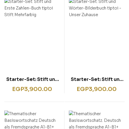
rentissage
ish for Specific Purposes
ulbücher
P)
sie
bies & Games
 Fiction & General
wledge
tematic Teaching &
rning
Starter-Set: Stift und
Starter-Set: Stift und
Erste Zahlen-Buch
Wörter-Bilderbuch
EGP
3,900.00
EGP
3,900.00
tiptoi Stift Mehrfarbig
tiptoi -Unser Zuhause