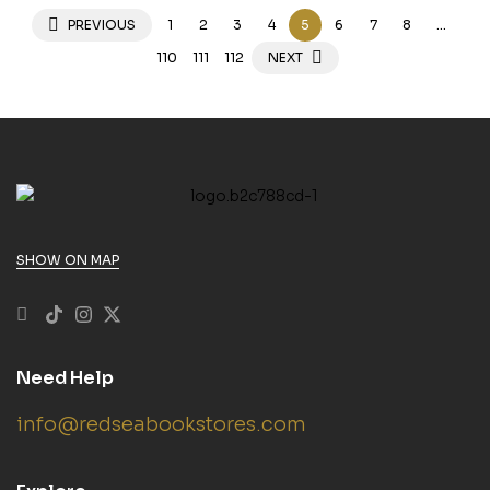
PREVIOUS
1
2
3
4
5
6
7
8
…
110
111
112
NEXT
SHOW ON MAP
Need Help
info@redseabookstores.com