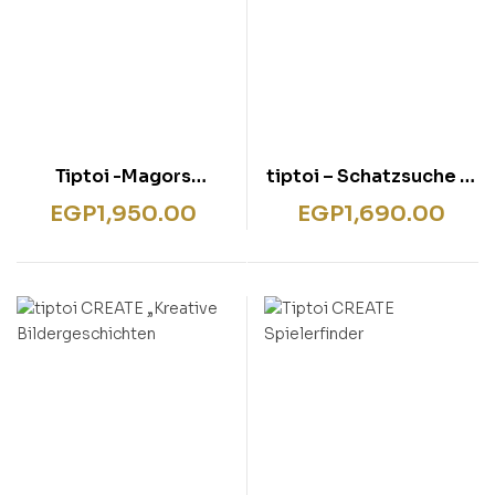
Tiptoi -Magors
tiptoi – Schatzsuche in
Lesemagie
der Buchstabenburg
EGP
1,950.00
EGP
1,690.00