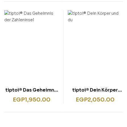
tiptoi® Das Geheimnis
tiptoi® Dein Körper
der Zahleninsel
und du
EGP
1,950.00
EGP
2,050.00