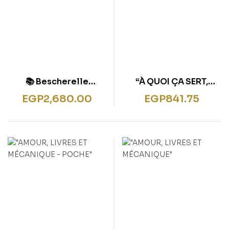
📚 Bescherelle
“À QUOI ÇA SERT,
Complete French
L’ÉCOLOGIE ?”
EGP
2,680.00
EGP
841.75
Language Box Set +
FREE Le Robert &
Collins Dictionary