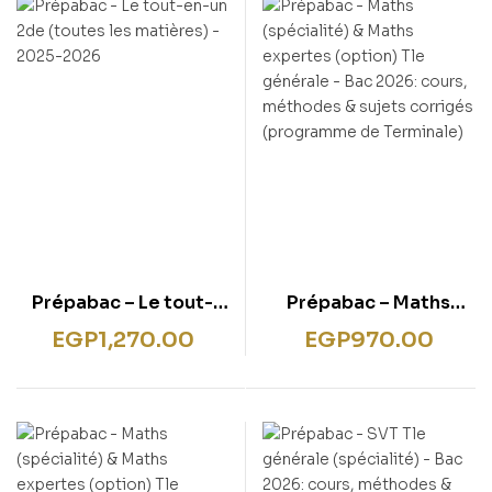
rentissage
ish for Specific Purposes
ulbücher
P)
sie
bies & Games
 Fiction & General
wledge
tematic Teaching &
rning
Prépabac – Le tout-
Prépabac – Maths
en-un 2de (toutes les
(spécialité) & Maths
EGP
1,270.00
EGP
970.00
matières) – 2025-2026
expertes (option) Tle
générale – Bac 2026:
cours, méthodes &
sujets corrigés
(programme de
Terminale)