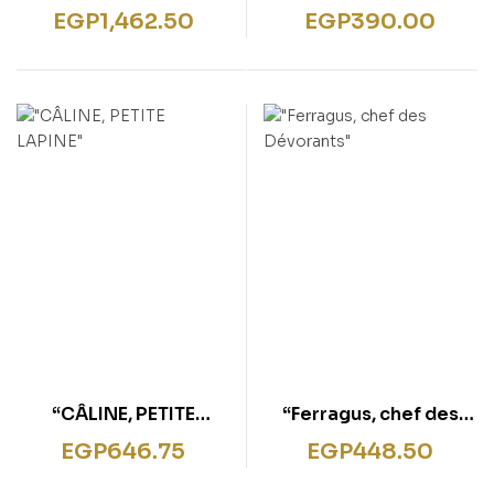
!”
moustache”
EGP
1,462.50
EGP
390.00
“CÂLINE, PETITE
“Ferragus, chef des
LAPINE”
Dévorants”
EGP
646.75
EGP
448.50