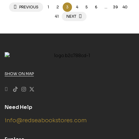
PREVIOUS
1
2
3
4
5
6
…
39
40
41
NEXT
SHOW ON MAP
Need Help
info@redseabookstores.com