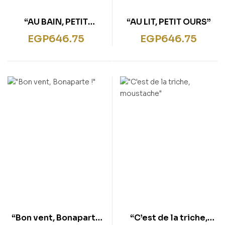
“AU BAIN, PETIT
“AU LIT, PETIT OURS”
COCHON”
EGP
646.75
EGP
646.75
“Bon vent, Bonaparte
“C’est de la triche,