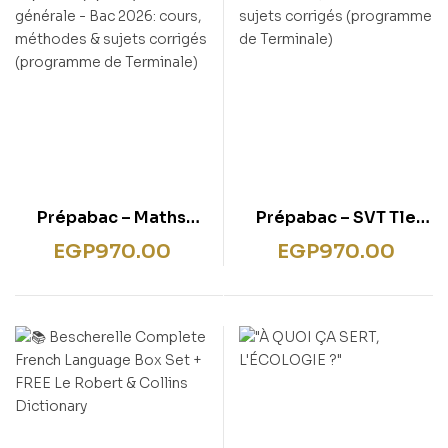
Prépabac – Maths
Prépabac – SVT Tle
(spécialité) & Maths
générale (spécialité) –
EGP
970.00
EGP
970.00
expertes (option) Tle
Bac 2026: cours,
générale – Bac 2026:
méthodes & sujets
cours, méthodes &
corrigés (programme
sujets corrigés
de Terminale)
(programme de
Terminale)