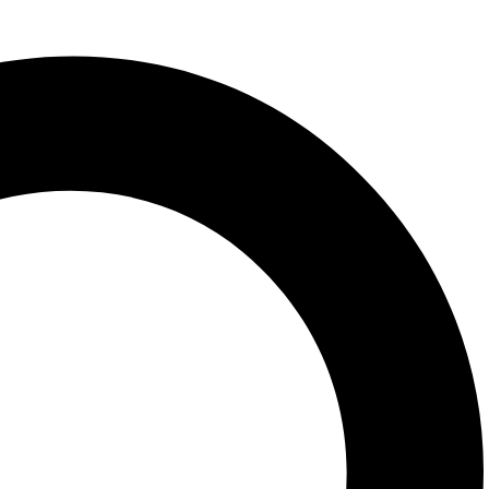
éthodes & sujets corrigés (programme de Terminale)
: cours, méthodes & entraînement (programme de Terminale)
 Bac 2026: cours, méthodes & sujets