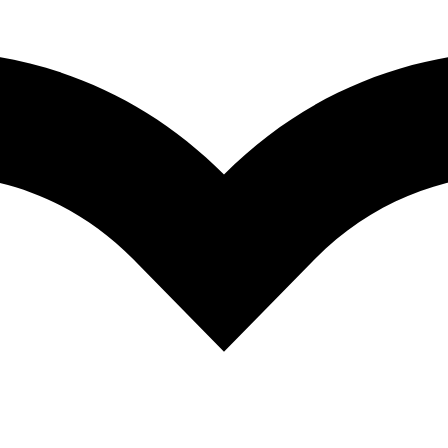
Prev
Prépabac - HLP Tle générale (spécialité) - Bac 2026: cours, m
Paperback
EGP
970.00
Next
Prépabac - Enseignement scientifique Tle générale - Bac 2026
EGP
915.00
Prépabac – SVT Tle générale (spécialité) –
corrigés (programme de Terminale)
EGP
970.00
Quantity