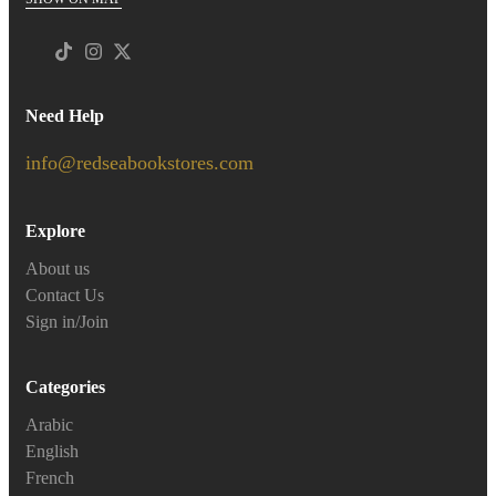
Need Help
info@redseabookstores.com
Explore
About us
Contact Us
Sign in/Join
Categories
Arabic
English
French