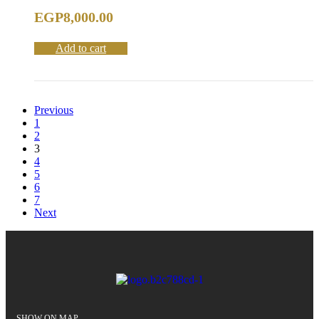
EGP
8,000.00
Add to cart
Previous
1
2
3
4
5
6
7
Next
SHOW ON MAP