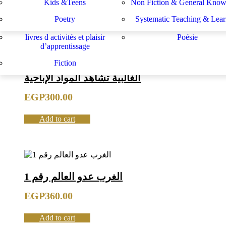
Kids &Teens
Non Fiction & General Know
HOME
ARABIC
PAGE 3
Sachbücher
Schulbücher
les buts de l académie française et le
Système d enseignement e
Filter
Show
Poetry
Systematic Teaching & Lear
développement de l enseignant
apprentissage
livres d activités et plaisir
Poésie
d’apprentissage
Fiction
الغالبية تشاهد المواد الإباحية
EGP
300.00
Add to cart
الغرب عدو العالم رقم 1
EGP
360.00
Add to cart