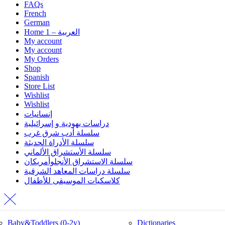
FAQs
French
German
Home 1 – العربية
My account
My account
My Orders
Shop
Spanish
Store List
Wishlist
Wishlist
إنسانيات
دراسات يهودية و إسرائيلية
سلسلة أدب شرق غرب
سلسلة الأدراة الحديثة
سلسلة الأستشراق الألماني
سلسلة الاستشراق الأنجلوأمريكان
سلسلة دراسات المعاهد الشرقية
كلاسكيات الموسيقى للأطفال
bébé et bambins
Ägypten
Linguistics and Skills
Baby&Toddlers (0-2y)
L irréel et les connaissance
Belletristik
for Specific Purposes
Dictionaries
سلسلة أدب شرق غرب
سلسلة دراسات المعاهد الشرقية