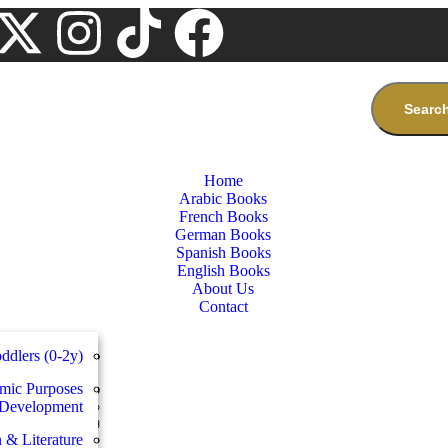
Searc
Home
Arabic Books
French Books
German Books
Spanish Books
English Books
About Us
Contact
dlers (0-2y)
ics and Skills
bé et bambins
Ägypten
سلسلة دراسات
emic Purposes
Grammatik
Lectura
سلسلة الاستش
 Development
et adolescents
Dictionaries
إنسانيات
 des objectifs
n & Literature