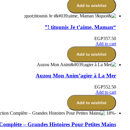
Add to wishlist
“titounis Je t’aime, Maman !”
EGP
357.50
Add to cart
Add to wishlist
Auzou Mon Anim’agier à La Mer
EGP
552.50
Add to cart
Add to wishlist
-18%
 Complète – Grandes Histoires Pour Petites Mains