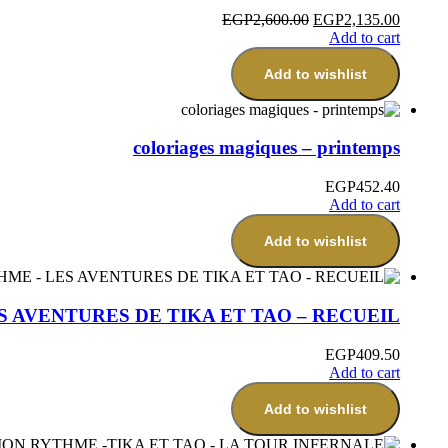
EGP
2,600.00
EGP
2,135.00
Add to cart
Add to wishlist
coloriages magiques – printemps
EGP
452.40
Add to cart
Add to wishlist
S AVENTURES DE TIKA ET TAO – RECUEIL
EGP
409.50
Add to cart
Add to wishlist