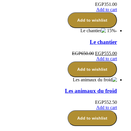
EGP
351.00
Add to cart
Add to wishlist
-15%
Le chantier
EGP
650.00
EGP
555.00
Add to cart
Add to wishlist
Les animaux du froid
EGP
552.50
Add to cart
Add to wishlist