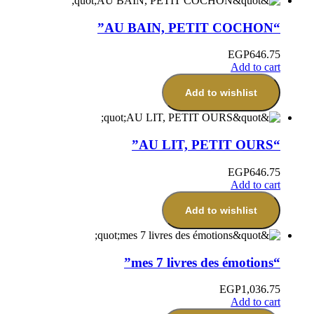
“AU BAIN, PETIT COCHON”
EGP
646.75
Add to cart
Add to wishlist
“AU LIT, PETIT OURS”
EGP
646.75
Add to cart
Add to wishlist
“mes 7 livres des émotions”
EGP
1,036.75
Add to cart