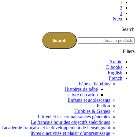
1
2
3
Next
Search
Search
Filters
Arabic
E-books
English
French
bébé et bambins
Histoires de bébé
Llivre en carton
Enfants et adolescents
Fiction
Hobbies & Games
L irréel et les connaissances générales
Le français pour des objectifs spécifiques
e l académie française et le développement de l enseignant
livres d activités et plaisir d’apprentissage