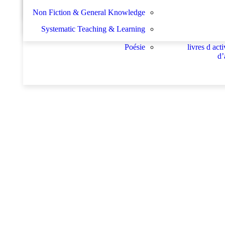
Nachhilfe – Materialien
générales
 و إسرائيلية
سلسلة الأستشراق الألماني
Non Fiction & General Knowledge
Schulbücher
Système d enseignement et d
les buts de l académie f
Systematic Teaching & Learning
apprentissage
développement de
Poésie
livres d acti
d’