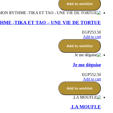
Add to wishlist
THME -TIKA ET TAO – UNE VIE DE TORTUE
EGP
253.50
Add to cart
Add to wishlist
Je me déguise
EGP
552.50
Add to cart
Add to wishlist
LA MOUFLE.