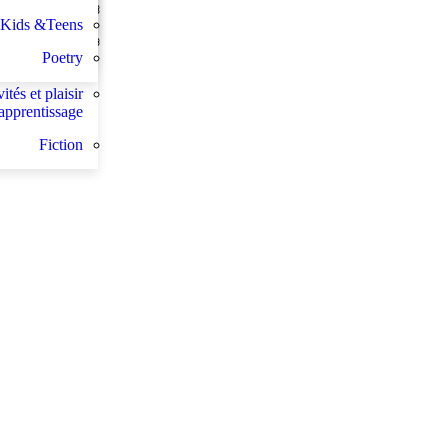
Lektüren
spécifiques
دراسات يهودية
Kids &Teens
Sachbücher
rançaise et le
Poetry
 l enseignant
vités et plaisir
apprentissage
Fiction