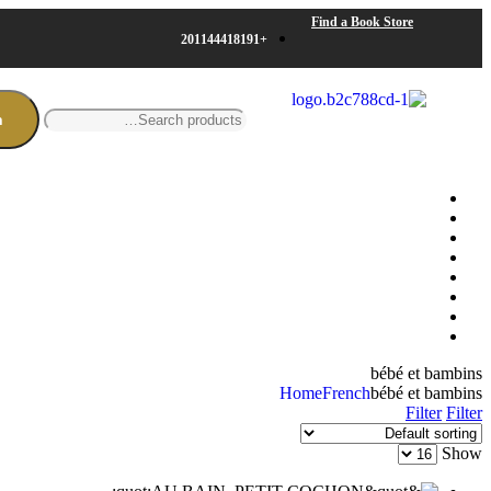
Find a Book Store
+201144418191
h
bébé et bambins
Home
French
bébé et bambins
Filter
Filter
Show