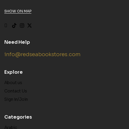
SHOW ON MAP
Need Help
info@redseabookstores.com
Explore
About us
Contact Us
Sign in/Join
Categories
Arabic