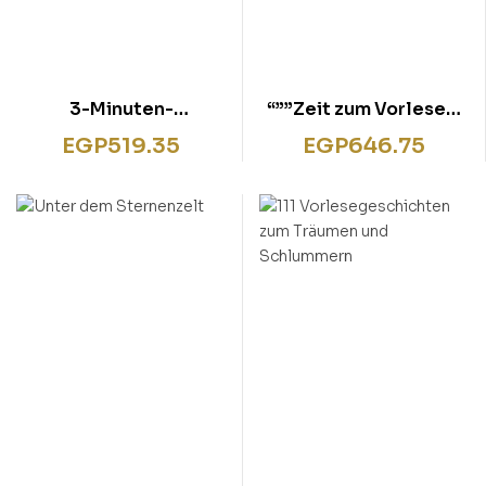
3-Minuten-
“””Zeit zum Vorlesen,
Vorlesegeschichten
Zeit zum Kuscheln –
EGP
519.35
EGP
646.75
für starke Kinder
Die schönsten
Einschlafgeschichten
für gute Träume”””