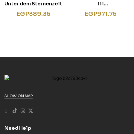
Unter dem Sternenzelt
111
Vorlesegeschichten
EGP
389.35
EGP
971.75
zum Träumen und
Schlummern
SHOW ON MAP
Need Help