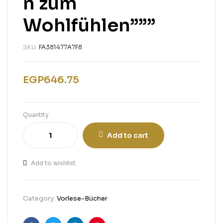
n zum
Wohlfühlen”””
SKU:
FA381477A7F8
EGP
646.75
Quantity
Add to cart
Add to wishlist
Category:
Vorlese-Bücher