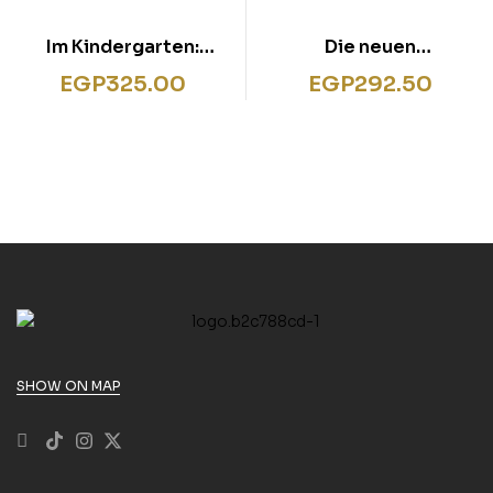
Im Kindergarten:
Die neuen
Farben und Formen
LernSpielZwerge –
EGP
325.00
EGP
292.50
Zahlenspiele
SHOW ON MAP