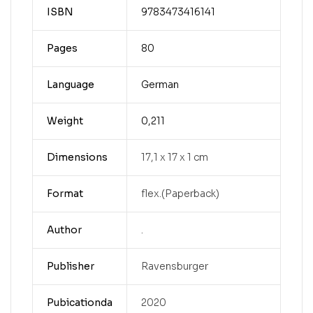
ISBN
9783473416141
Pages
80
Language
German
Weight
0,211
Dimensions
17,1 x 17 x 1 cm
Format
flex.(Paperback)
Author
.
Publisher
Ravensburger
Pubicationda
2020