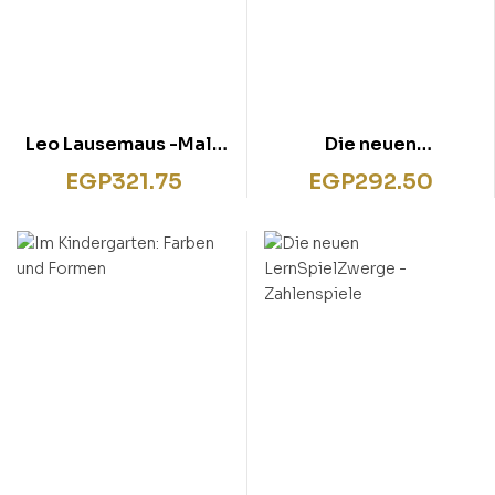
Leo Lausemaus -Mal-
Die neuen
und Zeichenspa.59050
LernSpielZwerge –
EGP
321.75
EGP
292.50
Zahlen und Mengen