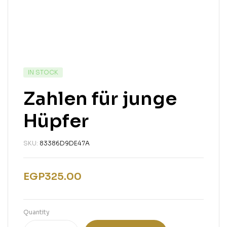
IN STOCK
Zahlen für junge
Hüpfer
SKU:
83386D9DE47A
EGP
325.00
Quantity