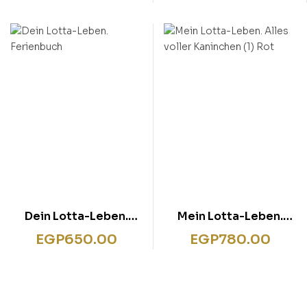
Freundinnenbuch. Für
dich und deine
Cheyenne
Dein Lotta-Leben.
Mein Lotta-Leben.
Ferienbuch
Alles voller Kaninchen
EGP
650.00
EGP
780.00
(1) Rot