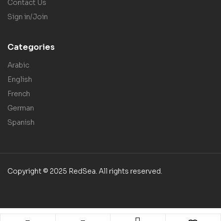
Contact Us
Sign in/Join
Categories
Arabic
English
French
German
Spanish
Copyright © 2025 RedSea. All rights reserved.