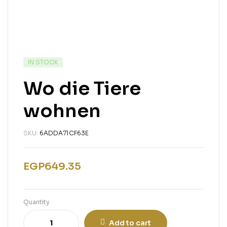
IN STOCK
Wo die Tiere
wohnen
SKU:
6ADDA71CF63E
EGP
649.35
Quantity
Add to cart