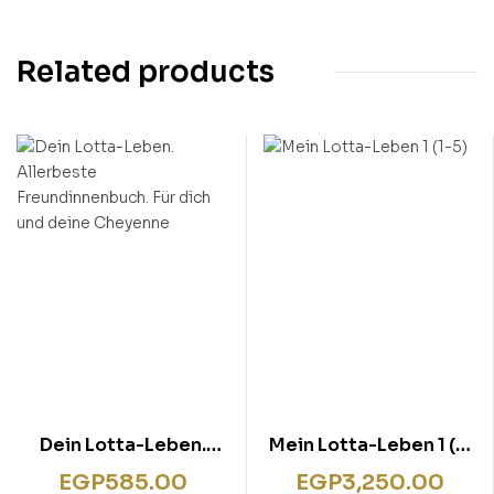
Related products
Dein Lotta-Leben.
Mein Lotta-Leben 1 (1-
Allerbeste
5)
EGP
585.00
EGP
3,250.00