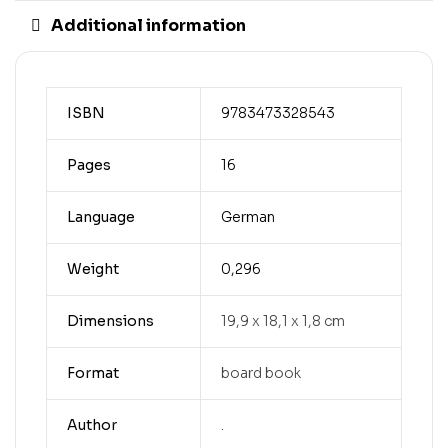
Additional information
ISBN
9783473328543
Pages
16
Language
German
Weight
0,296
Dimensions
19,9 x 18,1 x 1,8 cm
Format
board book
Author
.