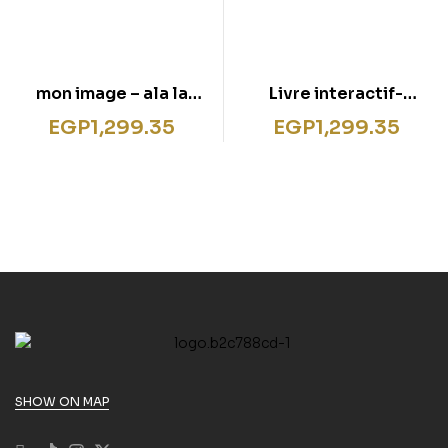
mon image – ala la
Livre interactif-
ferme
J’apprends l’anglais
EGP
1,299.35
EGP
1,299.35
SHOW ON MAP