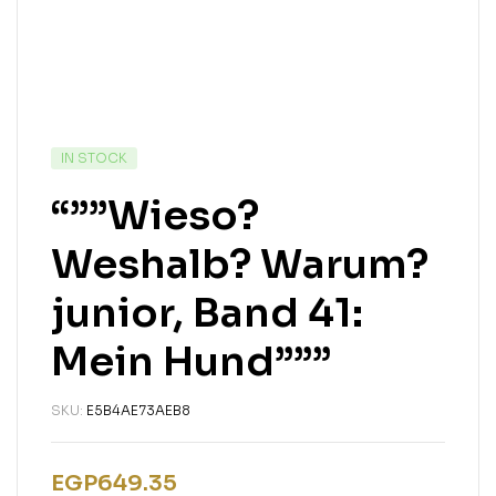
IN STOCK
“””Wieso?
Weshalb? Warum?
junior, Band 41:
Mein Hund”””
SKU:
E5B4AE73AEB8
EGP
649.35