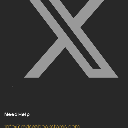
Need Help
info@redseabookstores.com