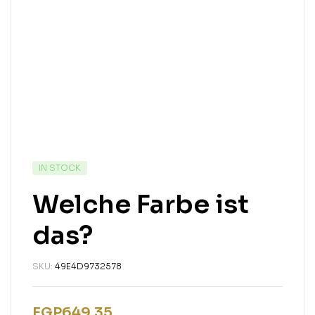
IN STOCK
Welche Farbe ist
das?
SKU:
49E4D9732578
EGP
649.35