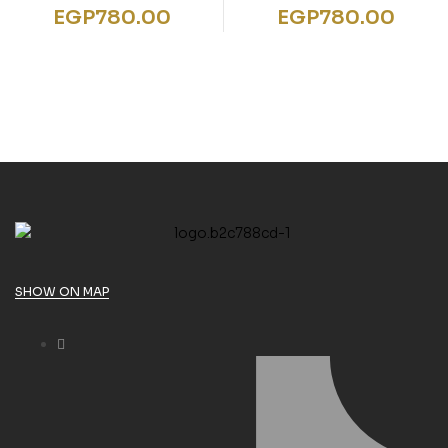
Alles voller Kaninchen
Wer den Wal hat
EGP
780.00
EGP
780.00
(1) Rot
SHOW ON MAP