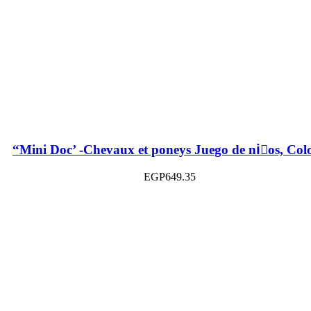
“Mini Doc’ -Chevaux et poneys Juego de niٌos, Col
EGP
649.35