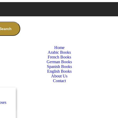
Search
Home
Arabic Books
French Books
German Books
Spanish Books
English Books
About Us
Contact
nces
س
oses
e
س
كلاس
nces