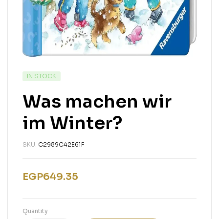
IN STOCK
Was machen wir
im Winter?
SKU:
C2989C42E61F
EGP
649.35
Quantity