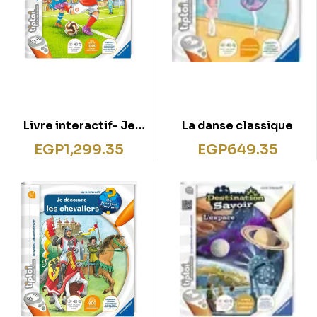
Livre interactif- Je
La danse classique
découvre le football
EGP
1,299.35
EGP
649.35