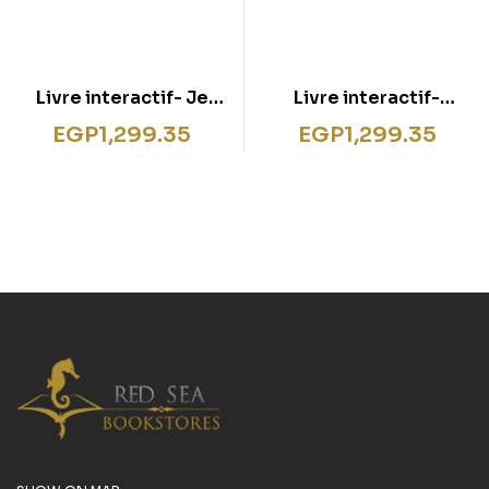
Livre interactif- Je
Livre interactif-
découvre les
L’espace
EGP
1,299.35
EGP
1,299.35
chevaliers