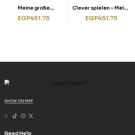
Meine große
Clever spielen – Meine
KartenLernSpiel-Box –
große
EGP
451.75
EGP
451.75
Anlaute / Silben.
KartenLernSpiel-Box –
Plus und Minus bis
20/Verdoppeln und
Halbieren
SHOW ON MAP
Need Help