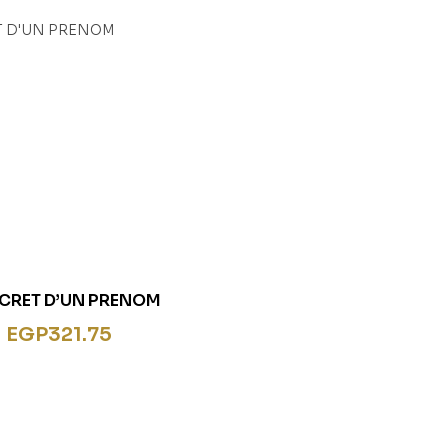
ECRET D’UN PRENOM
EGP
321.75