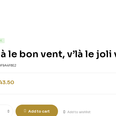
CK
là le bon vent, v’là le joli
0F9A4F8E2
43.50
Add to cart
Add to wishlist