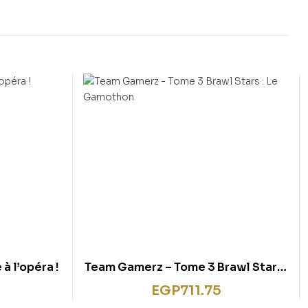
à l’opéra !
Team Gamerz – Tome 3 Brawl Stars :
Le Gamothon
EGP
711.75