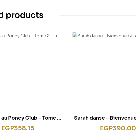
d products
au Poney Club – Tome 2 :
Sarah danse – Bienvenue 
La compétition
EGP
358.15
EGP
390.00