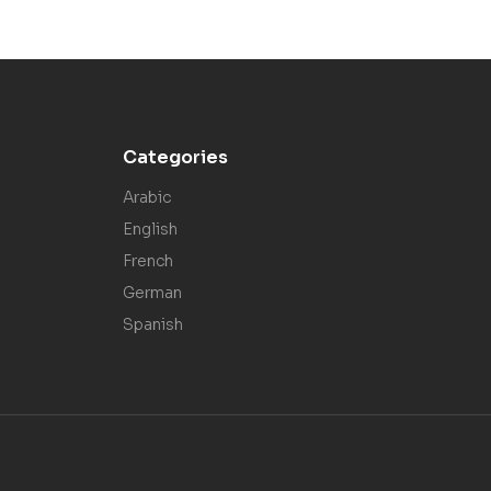
Categories
Arabic
English
French
German
Spanish