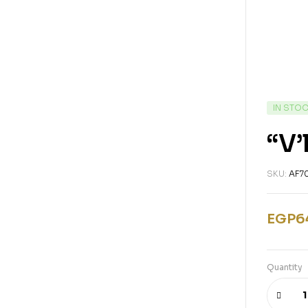
IN STO
“V’
SKU:
AF7
EGP
6
Quantity