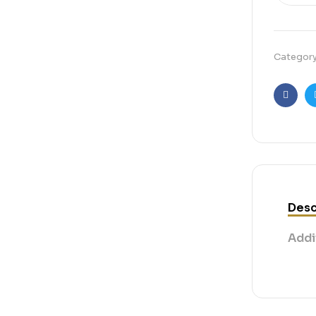
Categor
Faceb
Desc
Addi