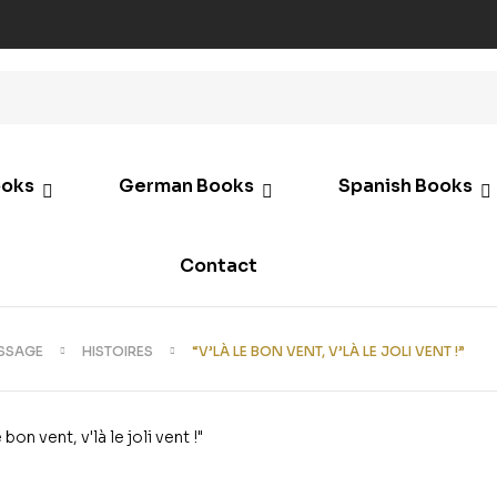
ooks
German Books
Spanish Books
Contact
ISSAGE
HISTOIRES
“V’LÀ LE BON VENT, V’LÀ LE JOLI VENT !”