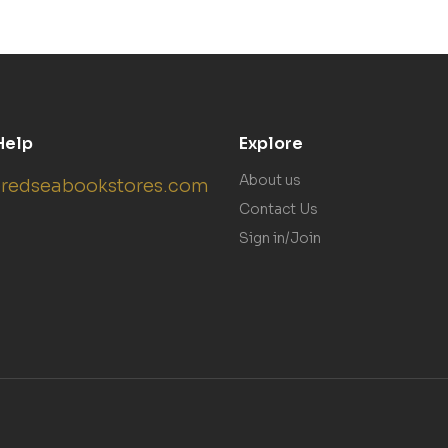
Help
Explore
About us
redseabookstores.com
Contact Us
Sign in/Join