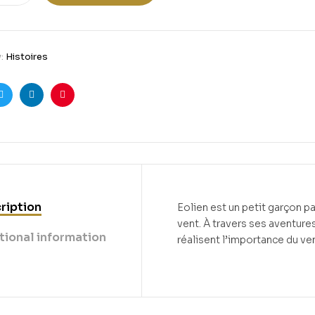
y:
Histoires
ook
Twitter
Linkedin
Pinterest
ription
Eolien est un petit garçon p
vent. À travers ses aventures
tional information
réalisent l’importance du ve