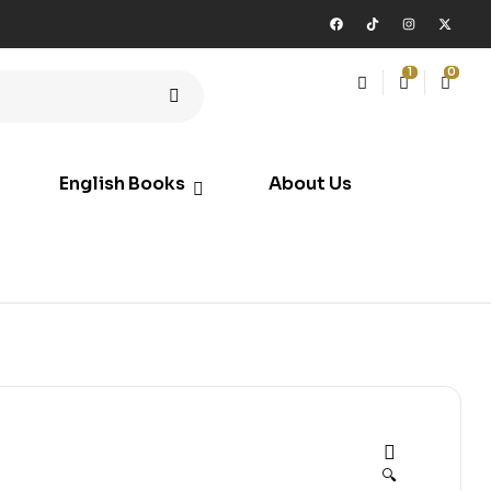
1
0
English Books
About Us
🔍