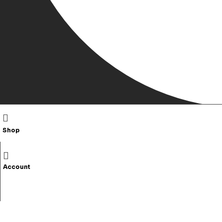
Shop
Account