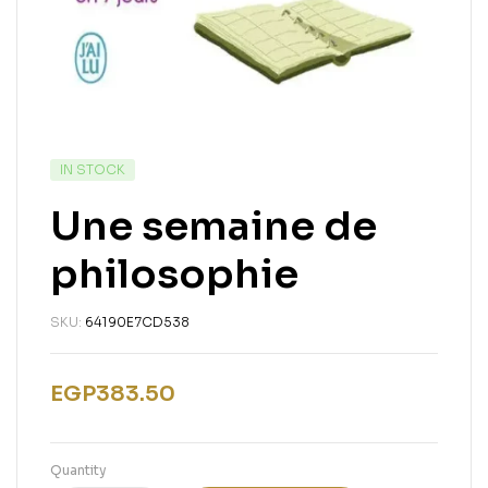
IN STOCK
Une semaine de
philosophie
SKU:
64190E7CD538
EGP
383.50
Quantity