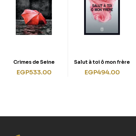
Crimes de Seine
Salut à toi ô mon frère
EGP
533.00
EGP
494.00