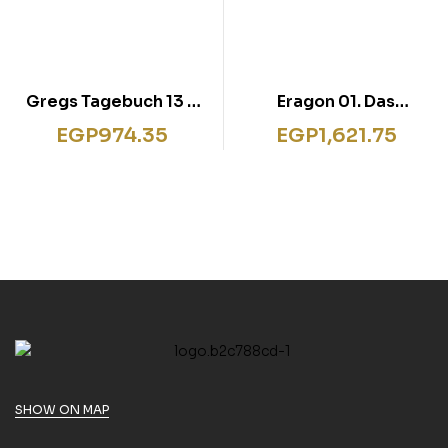
Gregs Tagebuch 13 –
Eragon 01. Das
Eiskalt erwischt!
Vermächtnis der
EGP
974.35
EGP
1,621.75
Drachenreiter.
SHOW ON MAP