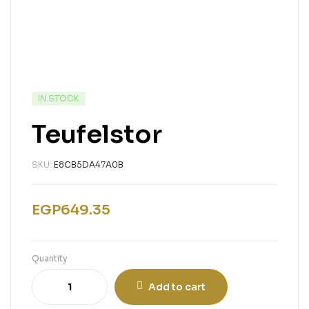
IN STOCK
Teufelstor
SKU:
E8CB5DA47A0B
EGP
649.35
Quantity
Add to cart