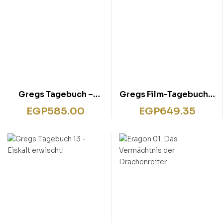
Gregs Tagebuch –
Gregs Film-Tagebuch 2
Mach’s wie Greg!
– Gibt’s Probleme?:
EGP
585.00
EGP
649.35
Filmhörspiel