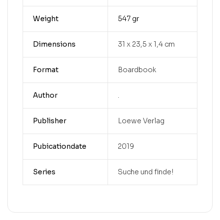
Weight
547 gr
Dimensions
31 x 23,5 x 1,4 cm
Format
Boardbook
Author
.
Publisher
Loewe Verlag
Pubicationdate
2019
Series
Suche und finde!