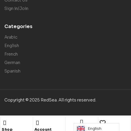
Sign in/Join
Categories
Arabic
English
French
German
Spanish
Copyright © 2025 RedSea. All rights reserved.
English
Search
Shop
Account
Wishlist