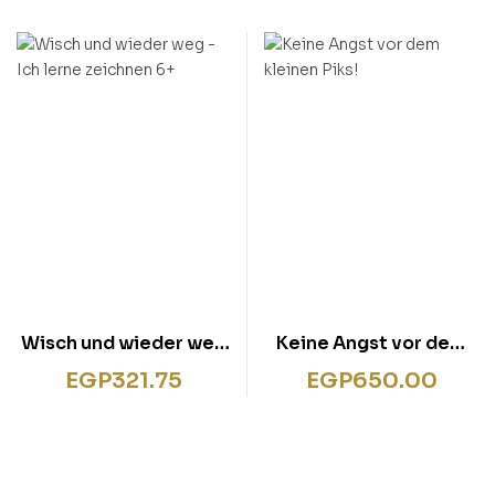
Mädchen 1. Klasse
verschwundene Fluss”
Wisch und wieder weg
Keine Angst vor dem
– Ich lerne zeichnen 6+
kleinen Piks!
EGP
321.75
EGP
650.00