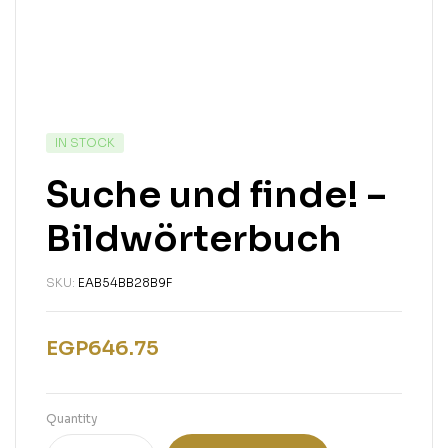
IN STOCK
Suche und finde! –
Bildwörterbuch
SKU:
EAB54BB28B9F
EGP
646.75
Quantity