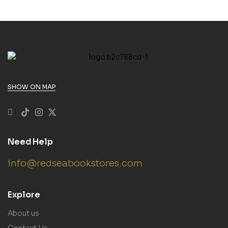
SHOW ON MAP
Need Help
info@redseabookstores.com
Explore
About us
Contact Us