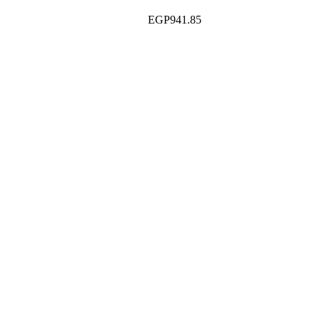
EGP
941.85