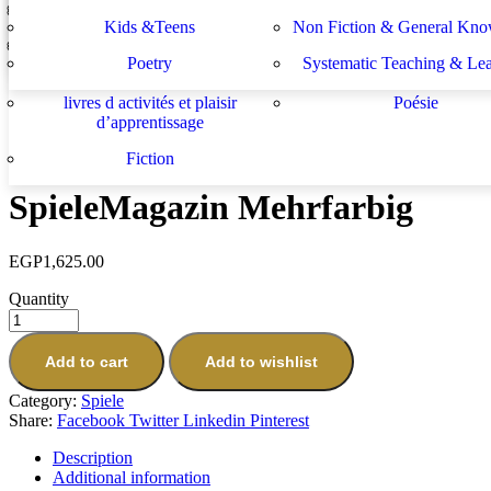
Lektüren
Nachhilfe – Materialie
spécifiques
générales
لة الأستشراق الألماني
دراسات يهودية و إسرائيلية
Prev
Kids &Teens
Non Fiction & General Kno
Sachbücher
Schulbücher
les buts de l académie française et le
Système d enseignement 
Wer kennt die Uhr?
Poetry
Systematic Teaching & Le
développement de l enseignant
apprentissage
EGP
975.00
Next
livres d activités et plaisir
Poésie
d’apprentissage
Ravensburger Lernspiel 1x1 Drache
EGP
1,350.00
Fiction
SpieleMagazin Mehrfarbig
EGP
1,625.00
Quantity
Add to cart
Add to wishlist
Category:
Spiele
Share:
Facebook
Twitter
Linkedin
Pinterest
Description
Additional information