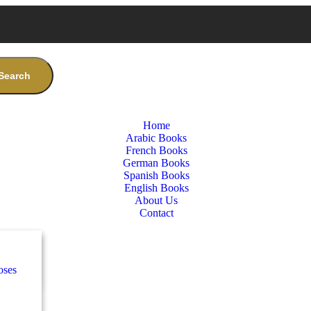
Search
Home
Arabic Books
French Books
German Books
Spanish Books
English Books
About Us
Contact
nces
س
oses
e
س
كلاس
nces