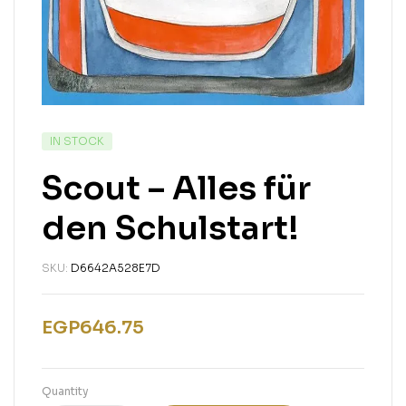
IN STOCK
Scout – Alles für
den Schulstart!
SKU:
D6642A528E7D
EGP
646.75
Quantity