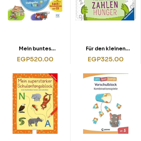
Mein buntes
Für den kleinen
Kindergartenlexikon
Zahlenhunger
EGP
520.00
EGP
325.00
mit CD