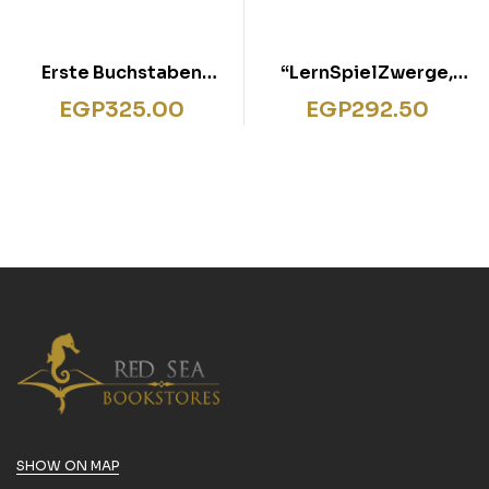
Erste Buchstaben
“LernSpielZwerge,
lernen und schreiben
Vorschulblock –
EGP
325.00
EGP
292.50
Kombinationsspiele “
SHOW ON MAP