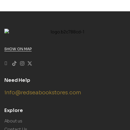
SHOW ON MAP
Need Help
info@redseabookstores.com
Explore
About us
Contact Us