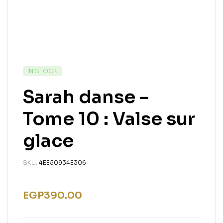
IN STOCK
Sarah danse –
Tome 10 : Valse sur
glace
SKU:
4EE50934E306
EGP
390.00