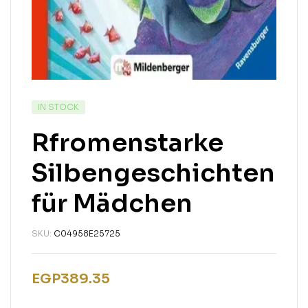
IN STOCK
Rfromenstarke
Silbengeschichten
für Mädchen
SKU:
C04958E25725
EGP
389.35