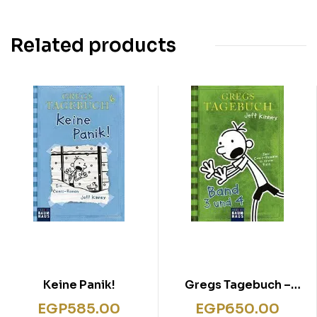
Related products
Keine Panik!
Gregs Tagebuch –
Band 3 und 4:
EGP
585.00
EGP
650.00