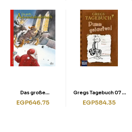
Doppelband
Das große
Gregs Tagebuch 07 –
Adventskalenderbuch
Dumm gelaufen!
EGP
646.75
EGP
584.35