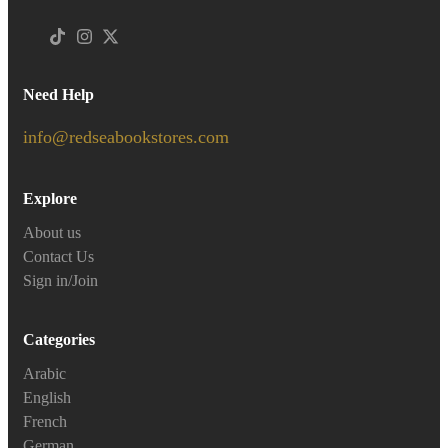
Need Help
info@redseabookstores.com
Explore
About us
Contact Us
Sign in/Join
Categories
Arabic
English
French
German