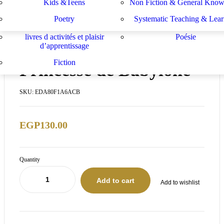
Kids &Teens
Non Fiction & General Know
Sachbücher
Schulbücher
les buts de l académie française et le
Système d enseignement e
Poetry
Systematic Teaching & Lear
développement de l enseignant
apprentissage
livres d activités et plaisir
Poésie
IN STOCK
d’apprentissage
Fiction
Princesse de Babylone
SKU:
EDA80F1A6ACB
EGP
130.00
Quantity
Add to cart
Add to wishlist