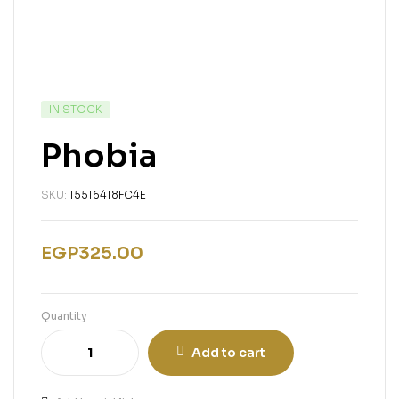
IN STOCK
Phobia
SKU:
15516418FC4E
EGP
325.00
Quantity
Add to cart