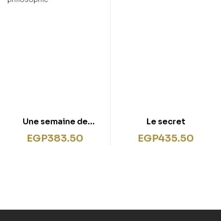
Une semaine de
Le secret
philosophie
EGP
383.50
EGP
435.50