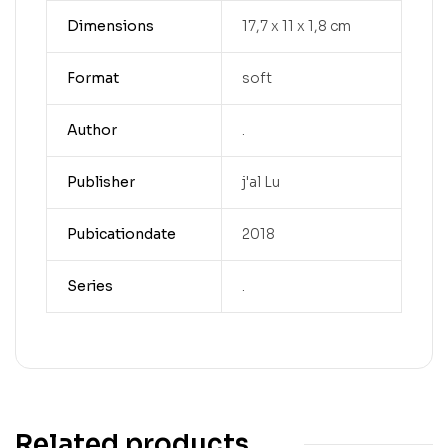
Dimensions
17,7 x 11 x 1,8 cm
Format
soft
Author
.
Publisher
j'al Lu
Pubicationdate
2018
Series
.
Related products