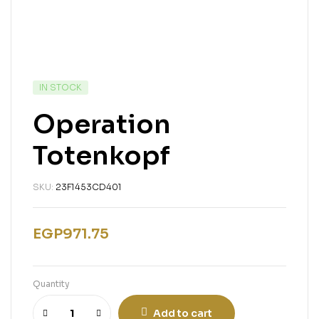
IN STOCK
Operation
Totenkopf
SKU:
23F1453CD401
EGP
971.75
Quantity
Add to cart