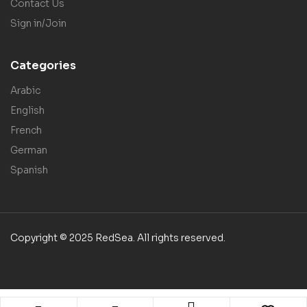
Contact Us
Sign in/Join
Categories
Arabic
English
French
German
Spanish
Copyright © 2025 RedSea. All rights reserved.