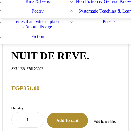
Kids &Teens
Non Fiction & General Know
Sachbücher
Schulbücher
les buts de l académie française et le
Système d enseignement e
Poetry
Systematic Teaching & Lear
développement de l enseignant
apprentissage
livres d activités et plaisir
Poésie
d’apprentissage
Fiction
IN STOCK
NUIT DE REVE.
SKU:
EB437617C69F
EGP
351.00
Quantity
Add to cart
Add to wishlist