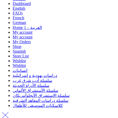
Dashboard
English
FAQs
French
German
Home 1 – العربية
My account
My account
My Orders
Shop
Spanish
Store List
Wishlist
Wishlist
إنسانيات
دراسات يهودية و إسرائيلية
سلسلة أدب شرق غرب
سلسلة الأدراة الحديثة
سلسلة الأستشراق الألماني
سلسلة الاستشراق الأنجلوأمريكان
سلسلة دراسات المعاهد الشرقية
كلاسكيات الموسيقى للأطفال