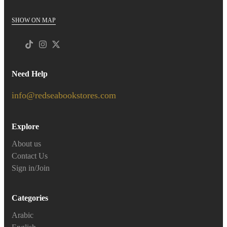
SHOW ON MAP
Need Help
info@redseabookstores.com
Explore
About us
Contact Us
Sign in/Join
Categories
Arabic