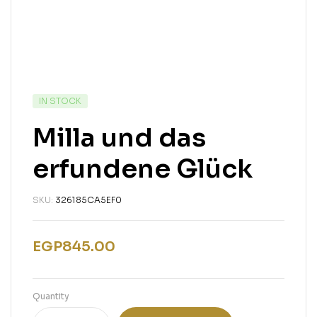
IN STOCK
Milla und das
erfundene Glück
SKU:
326185CA5EF0
EGP
845.00
Quantity