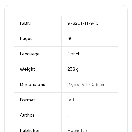
ISBN
9782017117940
Pages
96
Language
fernch
Weight
238 g
Dimensions
27,5 x 19,1 x 0,6 cm
Format
soft
Author
.
Publisher
Hachette