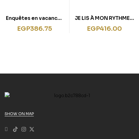
Enquêtes en vacances
JE LIS À MON RYTHME –
du CM1 au CM2
LECTURE CE1 ED. 2019 –
EGP
386.75
EGP
416.00
LES AVENTURES DE
TIKA ET TAO
SHOW ON MAP