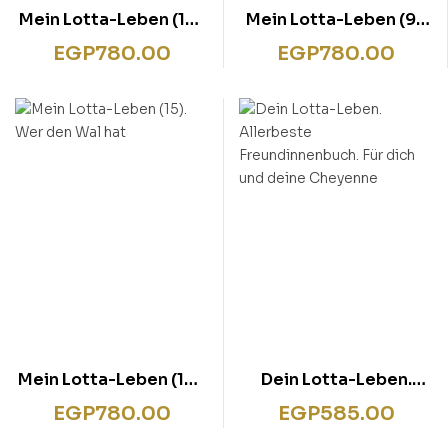
Mein Lotta-Leben (12).
Mein Lotta-Leben (9).
Eine Natter macht die
Das reinste
EGP
780.00
EGP
780.00
Flatter
Katzentheater
Mein Lotta-Leben (15).
Dein Lotta-Leben.
Wer den Wal hat
Allerbeste
EGP
780.00
EGP
585.00
Freundinnenbuch. Für