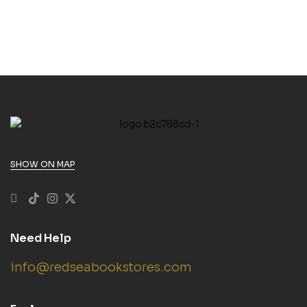
dich und deine
Cheyenne
SHOW ON MAP
Need Help
info@redseabookstores.com