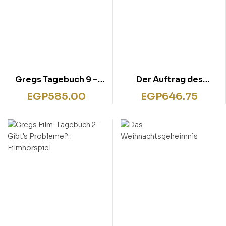
Gregs Tagebuch 9 –
Der Auftrag des
Böse Falle!
A>ltesten Tapa blanda
EGP
585.00
EGP
646.75