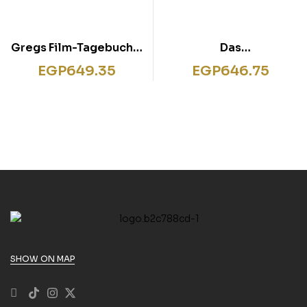
Gregs Film-Tagebuch 2
Das
– Gibt’s Probleme?:
Weihnachtsgeheimnis
EGP
649.35
EGP
646.75
Filmhörspiel
SHOW ON MAP