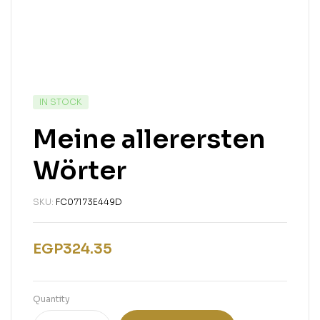
IN STOCK
Meine allerersten
Wörter
SKU:
FC07173E449D
EGP
324.35
Quantity