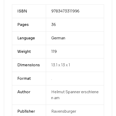
ISBN
9783473311996
Pages
36
Language
German
Weight
119
Dimensions
13.1 x 13 x 1
Format
.
Author
Helmut Spanner erschiene
n am
Publisher
Ravensburger