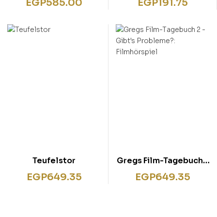
EGP
585.00
EGP
191.75
Teufelstor
Gregs Film-Tagebuch 2
– Gibt’s Probleme?:
EGP
649.35
EGP
649.35
Filmhörspiel