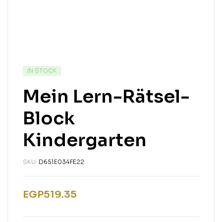
IN STOCK
Mein Lern-Rätsel-
Block
Kindergarten
SKU:
D651E034FE22
EGP
519.35