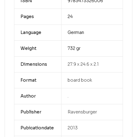
ISBN
9783473326006
Pages
24
Language
German
Weight
732 gr
Dimensions
27.9 x 24.6 x 2.1
Format
board book
Author
.
Publisher
Ravensburger
Pubicationdate
2013