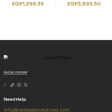
ferme
lecteur interactif +
EGP
1,299.35
EGP
3,893.50
Livre- J’apprends
l’anglais
SHOW ON MAP
Need Help
info@redseabookstores.com