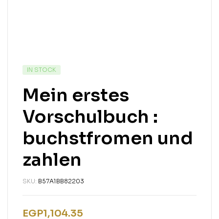
IN STOCK
Mein erstes
Vorschulbuch :
buchstfromen und
zahlen
SKU:
B57A1BB82203
EGP
1,104.35