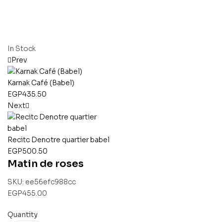
In Stock
Prev
Karnak Café (Babel)
EGP
435.50
Next
Recitc Denotre quartier babel
EGP
500.50
Matin de roses
SKU:
ee56efc988cc
EGP
455.00
Quantity