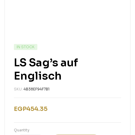
IN STOCK
LS Sag’s auf
Englisch
SKU:
4B38EF94F7B1
EGP
454.35
Quantity