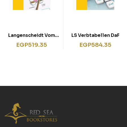
Langenscheidt Vom
LS Verbtabellen DaF
Bild zum Satz –
EGP
519.35
EGP
584.35
Deutsch als
Fremdsprache